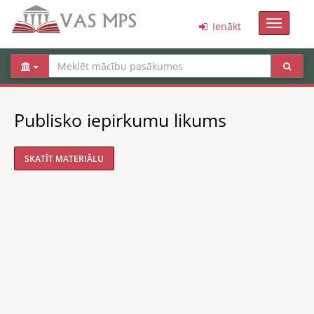
Toggle
Ienākt
navigati
Publisko iepirkumu likums
SKATĪT MATERIĀLU